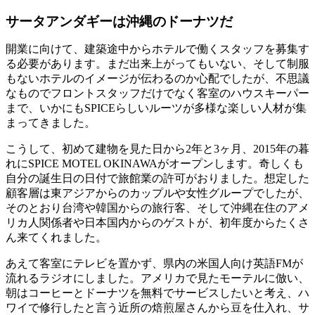
サータアンダギーは沖縄のドーナツだ
開業に向けて、建築途中からホテルで働くスタッフを募集す
る必要があります。まだ出来上がってもいない、そして制服
もないホテルのイメージが伝わるのか心配でしたが、不思議
なものでフロントスタッフだけでなく客室のハウスキーパー
まで、いかにもSPICEらしいルーツが多様な楽しい人材が集
まってきました。
こうして、初めて建物を見た日から2年と3ヶ月、2015年の暮
れにSPICE MOTEL OKINAWAがオープンします。奇しくも
自分の誕生日の日付で旅館業の許可がおりました。想定した
顧客層は東アジアからのカップルや女性グループでしたが、
そのとおり台湾や韓国からの旅行客、そして沖縄在住のアメ
リカ人関係者や日本国内からのゲストが、初年度からたくさ
ん来てくれました。
あえて客室にテレビを置かず、県内の米国人向け英語FMが
流れるラジオにしました。アメリカで見たモーテルに倣い、
朝はコーヒーとドーナツを無料でサービスしたいと考え、ハ
ワイで修行したと言う近所の焙煎屋さんから豆を仕入れ、サ