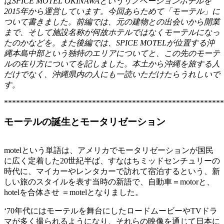
はSPICE MOTEL OKINAWAというリノベーションホテルを
2015年から運営しています。今回あらためて「モーテル」に
ついて書きました。前編では、元の建物との出会いから開業
まで、そして施設名称が何故ホテルではなくモーテルになっ
たのかなどを。また後編では、SPICE MOTELが位置する沖
縄本島中部という独特のエリアについてと、この先のモーテ
ルの在り方についてを記しました。本土から沖縄を旅する人
だけでなく、沖縄県内の人にも一読いただけたらうれしいで
す。
*******************************************************
モーテルの誕生とモータリゼーション
motelという単語は、アメリカでモータリゼーションが国民
に広く定着した20世紀半ば、すなはちミッドセンチュリーの
時代に、マイカーやレンタカーで訪れて宿泊するという、新
しい旅のスタイルを表す当時の新語で、自動車＝motorと、
hotelを合体させ ＝motelとなりました。
‘70年代にはモーテルを舞台にしたロードムービーやTVドラ
マが多く撮られるようになり、それらの映像を通じて日本に