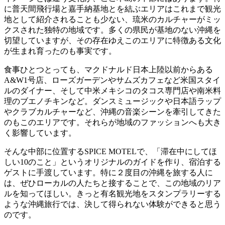
に普天間飛行場と嘉手納基地とを結ぶエリアはこれまで観光
地として紹介されることも少ない、琉米のカルチャーがミッ
クスされた独特の地域です。多くの県民が基地のない沖縄を
切望していますが、その存在ゆえこのエリアに特徴ある文化
が生まれ育ったのも事実です。
食事ひとつとっても、マクドナルド日本上陸以前からある
A&W1号店、ローズガーデンやサムズカフェなど米国スタイ
ルのダイナー、そして中米メキシコのタコス専門店や南米料
理のブエノチキンなど。ダンスミュージックや日本語ラップ
やクラブカルチャーなど、沖縄の音楽シーンを牽引してきた
のもこのエリアです。それらが地域のファッションへも大き
く影響しています。
そんな中部に位置するSPICE MOTELで、「滞在中にしてほ
しい10のこと」というオリジナルのガイドを作り、宿泊する
ゲストに手渡しています。特に２度目の沖縄を旅する人に
は、ぜひローカルの人たちと接することで、この地域のリア
ルを知ってほしい。きっと有名観光地をスタンプラリーする
ような沖縄旅行では、決して得られない体験ができると思う
のです。