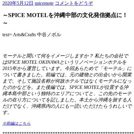
2020年5月12日
spicemote
コメントをどうぞ
～SPICE MOTELを沖縄中部の文化発信拠点に！
～
text= Arts&Crafts 中谷ノボル
モーテルと聞いて何をイメージしますか？ 私たちの会社で
はSPICE MOTEL OKINAWAというリノベーションホテルを
2015年から運営しています。今回あらためて「モーテル」に
ついて書きました。前編では、元の建物との出会いから開業
まで、そして施設名称が何故ホテルではなくモーテルになっ
たのかなどを。また後編では、SPICE MOTELが位置する沖
縄本島中部という独特のエリアについてと、この先のモーテ
ルの在り方についてを記しました。本土から沖縄を旅する人
だけでなく、沖縄県内の人にも一読いただけたらうれしいで
す。
※前編はこちら
*******************************************************