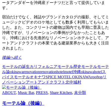
ータアンダギーを沖縄産ドーナツだと言って提供していま
す。
宿泊だけでなく、雑誌やブランドカタログの撮影、そしてミ
ュージックビデオのロケ地としても数多く利用してもらいま
した。また、コンクリートの建物は国内でも早期に普及した
沖縄ですが、リノベーションの事例が少なかったこともあ
り、沖縄における先進的なリノベーションホテルとして、ア
ートアンドクラフトの本業である建築業界からも大きく注目
されました。
後編へ続く
モーテルの誕生
カリフォルニア
モーテル歴史
モーテル
モーテ
ル論
okinawa
renovation
renovationhotel
motel
沖縄
okinawahotel
ス
パイスモーテルオキナワ
SPICE MOTEL OKINAWA
rooftop
リ
ノベーション
アートアンドクラフト
北中城村
ABOUT
,
Music Bar
,
PRESS
,
Share Kitchen
,
未分類
モーテル論（後編）