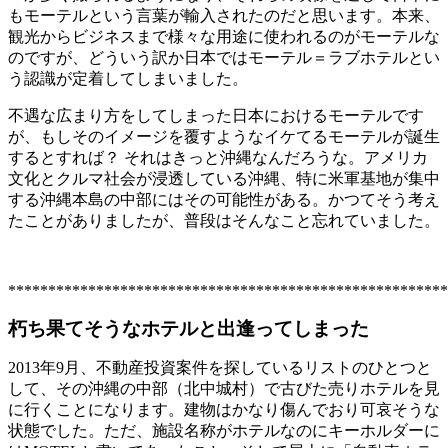
もモーテルという言葉が輸入されたのだと思います。本来、
観光からビジネスまで様々な用途に使われるのがモーテルな
のですが、どういう訳か日本ではモーテル＝ラブホテルとい
う認識が定着してしまいました。
不遇な広まり方をしてしまった日本におけるモーテルです
が、もしそのイメージを覆すようなイケてるモーテルが誕生
するとすれば？ それはきっと沖縄なんだろうな。アメリカ
文化とクルマ社会が浸透している沖縄、特に米軍基地が集中
する沖縄本島の中部にはその可能性がある。かつてそう考え
たことがありましたが、普段はそんなこと忘れていました。
*******************************************************
朽ち果てそうなホテルと出逢ってしまった
2013年9月、不動産投資案件を探しているリストのひとつと
して、その沖縄の中部（北中城村）で古びた売りホテルを見
に行くことになります。建物はかなり傷んでおり可哀そうな
状態でした。ただ、施設名称がホテルなのにキーホルダーに