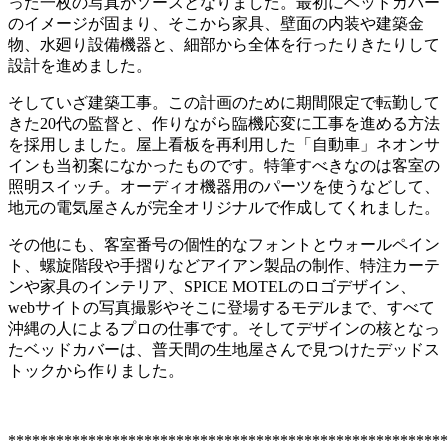
った一枚の写真がソースとなりました。最初にベッドカバー
のイメージが固まり、そこから家具、壁面の内装や建築金
物、水廻り設備機器と、細部から全体を行ったりきたりして
設計を進めました。
そしていざ建築工事。この計画のために期間限定で転勤して
きた20代の監督と、作りながら臨機応変に工事を進める方法
を採用しました。屋上看板を再利用した「自動車」ネオンサ
インも当初案になかったものです。特筆すべきなのは客室の
照明スイッチ。オーディオ機器用のパーツを使うなどして、
地元の電気屋さんが完全オリジナルで作成してくれました。
その他にも、客室番号の個性的なフォントとウォールペイン
ト、螺旋階段や手摺りなどアイアン製品の制作、特注カーテ
ンや家具のインテリア、SPICE MOTELのロゴデザイン、
webサイトの写真撮影やそこに登場するモデルまで、すべて
沖縄の人によるプロの仕事です。そしてデザインの核となっ
たベッドカバーは、普天間の生地屋さんで見つけたデッドス
トックから作りました。
*******************************************************