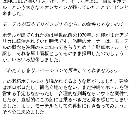
はMOTELと書いてあったこと、そして屋上に「自動車ホテ
ル」という大きなネオンサインが残っていたことで、ピンと
来ました。
モーテルが日本でリベンジするならこの物件じゃないの？
ホテルが建てられたのは半世紀前の1970年。沖縄がまだアメ
リカに統治されていた時代です。当時のオーナーは、モーテ
ルの概念を沖縄の人に知ってもらうため「自動車ホテル」と
訳し、それを屋上看板としてそのまま採用したのでしょう
か。いろいろ想像しました。
「わたくしをリノベーションで再生してくれませんか」
この老朽ホテルにそう囁かれてるような気がしました。建物
はボロボロだし、観光立地でもない。まだ沖縄でホテルを運
営する予定もなかったし、合理的な判断ならアウトな案件で
したが、直感的にこの船には乗るべきだと縁を感じてしまい
ました。よし、モーテルとしての再起に付き合ってみよう。
そう心に決めました。