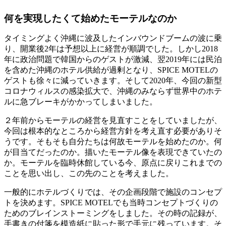
何を実現したくて始めたモーテルなのか
タイミングよく沖縄に波及したインバウンドブームの波に乗
り、開業後2年は予想以上に経営が順調でした。しかし2018
年に政治問題で韓国からのゲストが激減、翌2019年には民泊
を含めた沖縄のホテル供給が過剰となり、SPICE MOTELの
ゲストも徐々に減っていきます。そして2020年、今回の新型
コロナウィルスの感染拡大で、沖縄のみならず世界中のホテ
ルに急ブレーキがかかってしまいました。
２年前からモーテルの経営を見直すことをしていましたが、
今回は根本的なところから経営方針を考え直す必要がありそ
うです。そもそも自分たちは何故モーテルを始めたのか。何
が目当てだったのか。描いたモーテル像を表現できていたの
か。モーテルを臨時休館している今、原点に戻りこれまでの
ことを思い出し、この先のことを考えました。
一般的にホテルづくりでは、その企画段階で施設のコンセプ
トを決めます。SPICE MOTELでも当時コンセプトづくりの
ためのブレインストーミングをしました。その時の記録が、
手書きの付箋を模造紙に貼った形で手元に残っています。そ