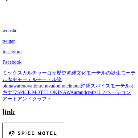
website
twitter
Instagram
Facebook
ミックスカルチャー
コザ歴史
沖縄文化
モーテルの誕生
モーテ
ル歴史
モーテル
モーテル論
okinawa
renovation
renovationhotel
motel
沖縄
スパイスモーテルオ
キナワ
SPICE MOTEL OKINAWA
artandcrafts
リノベーション
アートアンドクラフト
link