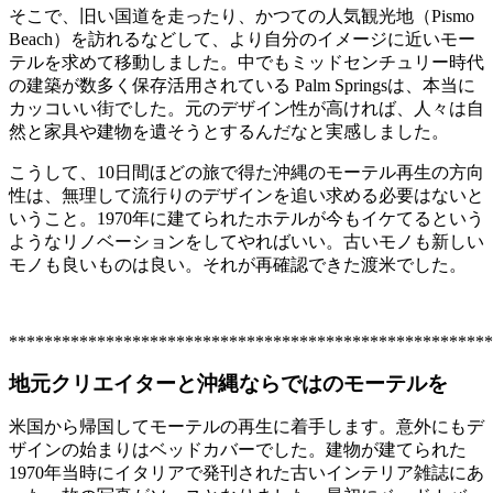
そこで、旧い国道を走ったり、かつての人気観光地（Pismo
Beach）を訪れるなどして、より自分のイメージに近いモー
テルを求めて移動しました。中でもミッドセンチュリー時代
の建築が数多く保存活用されている Palm Springsは、本当に
カッコいい街でした。元のデザイン性が高ければ、人々は自
然と家具や建物を遺そうとするんだなと実感しました。
こうして、10日間ほどの旅で得た沖縄のモーテル再生の方向
性は、無理して流行りのデザインを追い求める必要はないと
いうこと。1970年に建てられたホテルが今もイケてるという
ようなリノベーションをしてやればいい。古いモノも新しい
モノも良いものは良い。それが再確認できた渡米でした。
*******************************************************
地元クリエイターと沖縄ならではのモーテルを
米国から帰国してモーテルの再生に着手します。意外にもデ
ザインの始まりはベッドカバーでした。建物が建てられた
1970年当時にイタリアで発刊された古いインテリア雑誌にあ