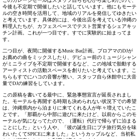
このガレージセールはスタッフ自らも心から楽しめたので、
今後も不定期で開催したいと話していいます。他にもモーテ
ルの空き時間を活用して、地域のリアルを発信してゆきたい
と考えています。具体的には、今後出店を考えている沖縄の
料理人たちが、カフェスペースでテスト営業するシェアキッ
チン計画。これが一つ目です。すでに実験的に始まってま
す。
二つ目が、夜間に開催するMusic Bar計画。プロアマのDJが
お薦めの曲をミックスしたり、デビュー前のミュージシャン
がミニライブを不定期で開催するなど、この地域で胎動する
アーティストの活動スペースを創りたいと考えています。こ
ちらもすでにハコの音響が整い、スタッフ自ら休館中に大音
量でDJの練習をしています。
この原稿を書いてる最中に、緊急事態宣言が延長されまし
た。モーテルを再開する時期も決められない状況下での希望
は、沖縄県内から泊まりに来てくれる人が年々増えていたこ
とです。「那覇から中部に遊びに来たけど、以前からこのモ
ーテルが気になってたので、（運転）代行で帰らずに泊まる
ことにした」という人や、「彼の誕生日にプチ旅行気分を味
わいたくてSPICEに来ました」というカップルなど、当初私