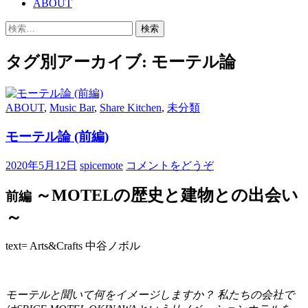
ABOUT
移
検
動
索:
タグ別アーカイブ: モーテル論
ABOUT
,
Music Bar
,
Share Kitchen
,
未分類
モーテル論 (前編)
2020年5月12日
spicemote
コメントをどうぞ
～MOTELの歴史と建物との出会い
前編
～
text= Arts&Crafts 中谷ノボル
モーテルと聞いて何をイメージしますか？ 私たちの会社で