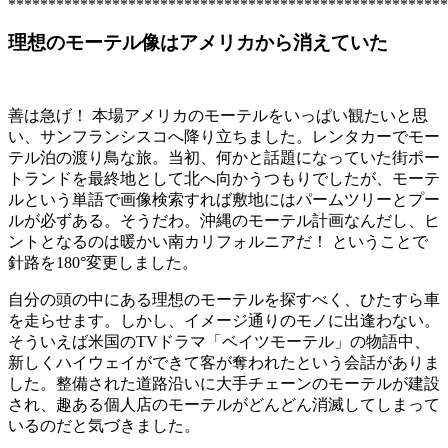
*******************************************************
理想のモーテル像はアメリカから消えていた
善は急げ！ 本場アメリカのモーテルをいっぱい観たいと思
い、サンフランシスコへ降り立ちました。レンタカーでモー
テル泊の渡り鳥な旅。当初、何かと話題になっていた街ポー
トランドを最終地として北へ向かうつもりでしたが、モーテ
ルという単語で画像検索すれば敷地にはパームツリーとプー
ルが必ずある。そうだわ。沖縄のモーテル計画なんだし、ヒ
ントとなるのは暖かい南カリフォルニアだ！ ということで
針路を180°変更しました。
自分の頭の中にある理想のモーテルを探すべく、ひたすら車
を走らせます。しかし、イメージ通りのモノに出逢わない。
そういえば米国のTVドラマ「ベイツモーテル」の物語中、
新しくハイウェイができて客が奪われたという会話がありま
した。整備された道路沿いに大手チェーンのモーテルが建設
され、趣ある個人店のモーテルがどんどん消滅してしまって
いるのだと気づきました。