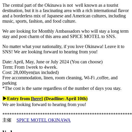
The central part of the Okinawa is not well known as a tourist
destination, but it is a fascinating area with a rich international flavor
and a borderless mix of Japanese and American cultures, including
music, sports, fashion, and food culture.
We are looking for Monthly Ambassadors who will stay a long term
stay and post charm of this area and SPICE MOTEL to SNS.
No matter what your nationality, if you love Okinawa! Leave it to
SNS! We are looking forward to hearing from you!
Date: April, May, June or July 2024 (You can choose)
Term: From 1week to 4week.
Cost: 28,000yen(tax included)
Free accommodation, linen, room cleaning, Wi-Fi ,coffee, and
parking
*The cost is the same regardless of the number of days you stay.
▶︎Entry from [
here
] (Deadline: April 10th)
We are looking forward to hearing from you!
*******************************************************
主催
SPICE MOTEL OKINAWA