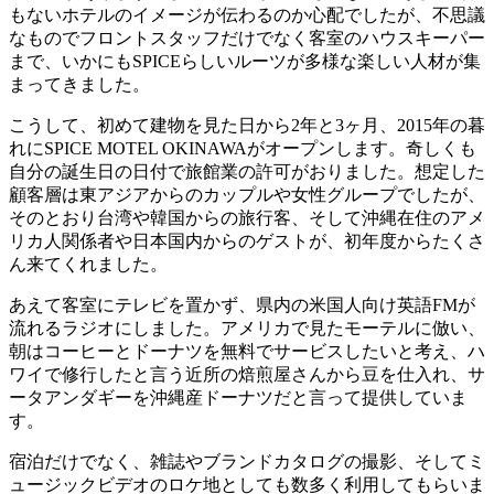
もないホテルのイメージが伝わるのか心配でしたが、不思議
なものでフロントスタッフだけでなく客室のハウスキーパー
まで、いかにもSPICEらしいルーツが多様な楽しい人材が集
まってきました。
こうして、初めて建物を見た日から2年と3ヶ月、2015年の暮
れにSPICE MOTEL OKINAWAがオープンします。奇しくも
自分の誕生日の日付で旅館業の許可がおりました。想定した
顧客層は東アジアからのカップルや女性グループでしたが、
そのとおり台湾や韓国からの旅行客、そして沖縄在住のアメ
リカ人関係者や日本国内からのゲストが、初年度からたくさ
ん来てくれました。
あえて客室にテレビを置かず、県内の米国人向け英語FMが
流れるラジオにしました。アメリカで見たモーテルに倣い、
朝はコーヒーとドーナツを無料でサービスしたいと考え、ハ
ワイで修行したと言う近所の焙煎屋さんから豆を仕入れ、サ
ータアンダギーを沖縄産ドーナツだと言って提供していま
す。
宿泊だけでなく、雑誌やブランドカタログの撮影、そしてミ
ュージックビデオのロケ地としても数多く利用してもらいま