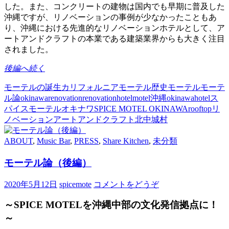
した。また、コンクリートの建物は国内でも早期に普及した
沖縄ですが、リノベーションの事例が少なかったこともあ
り、沖縄における先進的なリノベーションホテルとして、ア
ートアンドクラフトの本業である建築業界からも大きく注目
されました。
後編へ続く
モーテルの誕生
カリフォルニア
モーテル歴史
モーテル
モーテ
ル論
okinawa
renovation
renovationhotel
motel
沖縄
okinawahotel
ス
パイスモーテルオキナワ
SPICE MOTEL OKINAWA
rooftop
リ
ノベーション
アートアンドクラフト
北中城村
ABOUT
,
Music Bar
,
PRESS
,
Share Kitchen
,
未分類
モーテル論（後編）
2020年5月12日
spicemote
コメントをどうぞ
～SPICE MOTELを沖縄中部の文化発信拠点に！
～