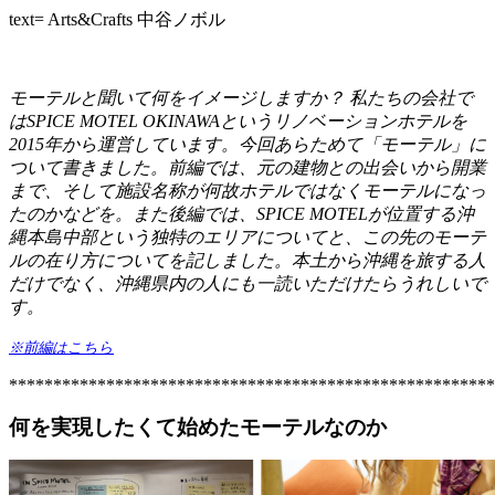
text= Arts&Crafts 中谷ノボル
モーテルと聞いて何をイメージしますか？ 私たちの会社で
はSPICE MOTEL OKINAWAというリノベーションホテルを
2015年から運営しています。今回あらためて「モーテル」に
ついて書きました。前編では、元の建物との出会いから開業
まで、そして施設名称が何故ホテルではなくモーテルになっ
たのかなどを。また後編では、SPICE MOTELが位置する沖
縄本島中部という独特のエリアについてと、この先のモーテ
ルの在り方についてを記しました。本土から沖縄を旅する人
だけでなく、沖縄県内の人にも一読いただけたらうれしいで
す。
※前編はこちら
*******************************************************
何を実現したくて始めたモーテルなのか