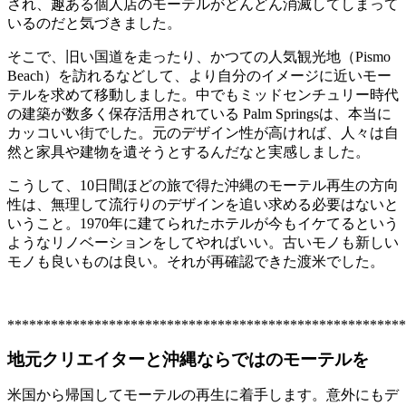
され、趣ある個人店のモーテルがどんどん消滅してしまって
いるのだと気づきました。
そこで、旧い国道を走ったり、かつての人気観光地（Pismo
Beach）を訪れるなどして、より自分のイメージに近いモー
テルを求めて移動しました。中でもミッドセンチュリー時代
の建築が数多く保存活用されている Palm Springsは、本当に
カッコいい街でした。元のデザイン性が高ければ、人々は自
然と家具や建物を遺そうとするんだなと実感しました。
こうして、10日間ほどの旅で得た沖縄のモーテル再生の方向
性は、無理して流行りのデザインを追い求める必要はないと
いうこと。1970年に建てられたホテルが今もイケてるという
ようなリノベーションをしてやればいい。古いモノも新しい
モノも良いものは良い。それが再確認できた渡米でした。
*******************************************************
地元クリエイターと沖縄ならではのモーテルを
米国から帰国してモーテルの再生に着手します。意外にもデ