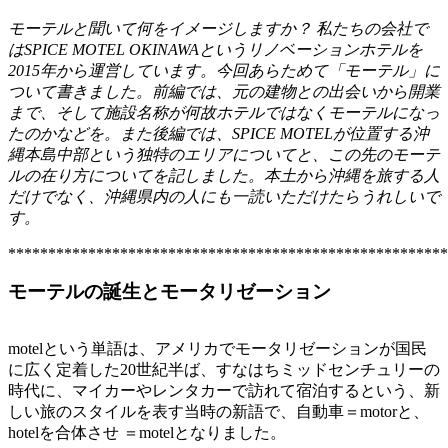
モーテルと聞いて何をイメージしますか？ 私たちの会社で
はSPICE MOTEL OKINAWAというリノベーションホテルを
2015年から運営しています。今回あらためて「モーテル」に
ついて書きました。前編では、元の建物との出会いから開業
まで、そして施設名称が何故ホテルではなくモーテルになっ
たのかなどを。また後編では、SPICE MOTELが位置する沖
縄本島中部という独特のエリアについてと、この先のモーテ
ルの在り方についてを記しました。本土から沖縄を旅する人
だけでなく、沖縄県内の人にも一読いただけたらうれしいで
す。
*******************************************************
モーテルの誕生とモータリゼーション
motelという単語は、アメリカでモータリゼーションが国民
に広く定着した20世紀半ば、すなはちミッドセンチュリーの
時代に、マイカーやレンタカーで訪れて宿泊するという、新
しい旅のスタイルを表す当時の新語で、自動車＝motorと、
hotelを合体させ ＝motelとなりました。