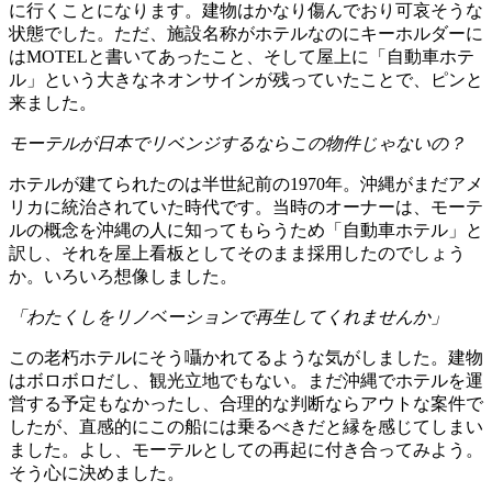
に行くことになります。建物はかなり傷んでおり可哀そうな
状態でした。ただ、施設名称がホテルなのにキーホルダーに
はMOTELと書いてあったこと、そして屋上に「自動車ホテ
ル」という大きなネオンサインが残っていたことで、ピンと
来ました。
モーテルが日本でリベンジするならこの物件じゃないの？
ホテルが建てられたのは半世紀前の1970年。沖縄がまだアメ
リカに統治されていた時代です。当時のオーナーは、モーテ
ルの概念を沖縄の人に知ってもらうため「自動車ホテル」と
訳し、それを屋上看板としてそのまま採用したのでしょう
か。いろいろ想像しました。
「わたくしをリノベーションで再生してくれませんか」
この老朽ホテルにそう囁かれてるような気がしました。建物
はボロボロだし、観光立地でもない。まだ沖縄でホテルを運
営する予定もなかったし、合理的な判断ならアウトな案件で
したが、直感的にこの船には乗るべきだと縁を感じてしまい
ました。よし、モーテルとしての再起に付き合ってみよう。
そう心に決めました。