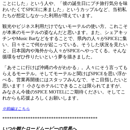
ことにした」という人や、「彼の誕生日にプチ旅行気分を味
わいたくてSPICEに来ました」というカップルなど、当初私
たちが想定しなかった利用が増えています。
観光やビジネス利用だけでないモーテルの使い方。これこそ
が本来のモーテルの姿なんだと思います。また、シェアキッ
チンやMusic Barなどをすることで、県内の人々がSPICEに集
い、日々そこで何かが起こっている。そうした状況を見たい
と、日本国内や海外から人々がSPICEへやってくる。そんな
循環をぜひ作りたいという夢を描きました。
「あそこに行けば沖縄の今がわかる」。人々にそう言っても
らえるモーテル。そしてモーテルと聞けばSPICEを思い浮か
べる。営業再開後にはスタッフみんなで、そこ目指したいと
思います！ 小さなホテルにできることは限られてますが、
みなさん今後のSPICE MOTELにご期待ください。そしてこ
れからも応援よろしくお願いします。
※前編はこちら
*****************************************
いつか観たロードムービーの世界へ