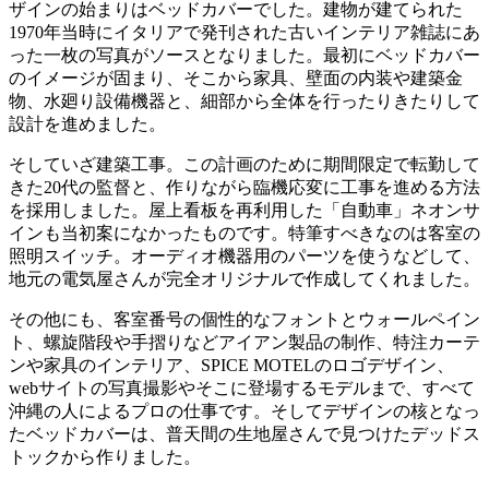
ザインの始まりはベッドカバーでした。建物が建てられた
1970年当時にイタリアで発刊された古いインテリア雑誌にあ
った一枚の写真がソースとなりました。最初にベッドカバー
のイメージが固まり、そこから家具、壁面の内装や建築金
物、水廻り設備機器と、細部から全体を行ったりきたりして
設計を進めました。
そしていざ建築工事。この計画のために期間限定で転勤して
きた20代の監督と、作りながら臨機応変に工事を進める方法
を採用しました。屋上看板を再利用した「自動車」ネオンサ
インも当初案になかったものです。特筆すべきなのは客室の
照明スイッチ。オーディオ機器用のパーツを使うなどして、
地元の電気屋さんが完全オリジナルで作成してくれました。
その他にも、客室番号の個性的なフォントとウォールペイン
ト、螺旋階段や手摺りなどアイアン製品の制作、特注カーテ
ンや家具のインテリア、SPICE MOTELのロゴデザイン、
webサイトの写真撮影やそこに登場するモデルまで、すべて
沖縄の人によるプロの仕事です。そしてデザインの核となっ
たベッドカバーは、普天間の生地屋さんで見つけたデッドス
トックから作りました。