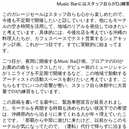
このガレージセールはスタッフ自らも心から楽しめたので、
今後も不定期で開催したいと話していいます。他にもモーテ
ルの空き時間を活用して、地域のリアルを発信してゆきたい
と考えています。具体的には、今後出店を考えている沖縄の
料理人たちが、カフェスペースでテスト営業するシェアキッ
チン計画。これが一つ目です。すでに実験的に始まってま
す。
二つ目が、夜間に開催するMusic Bar計画。プロアマのDJが
お薦めの曲をミックスしたり、デビュー前のミュージシャン
がミニライブを不定期で開催するなど、この地域で胎動する
アーティストの活動スペースを創りたいと考えています。こ
ちらもすでにハコの音響が整い、スタッフ自ら休館中に大音
量でDJの練習をしています。
この原稿を書いてる最中に、緊急事態宣言が延長されまし
た。モーテルを再開する時期も決められない状況下での希望
は、沖縄県内から泊まりに来てくれる人が年々増えていたこ
とです。「那覇から中部に遊びに来たけど、以前からこのモ
ーテルが気になってたので、（運転）代行で帰らずに泊まる