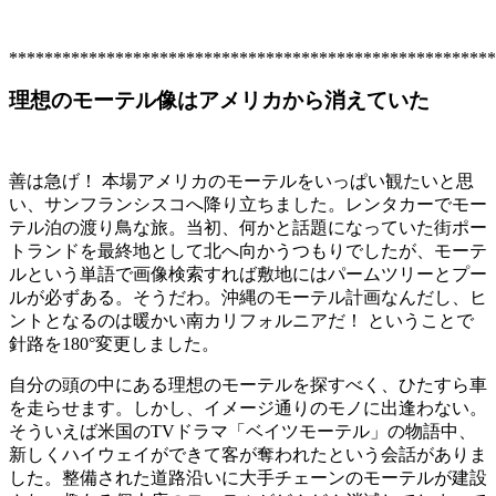
*******************************************************
理想のモーテル像はアメリカから消えていた
善は急げ！ 本場アメリカのモーテルをいっぱい観たいと思
い、サンフランシスコへ降り立ちました。レンタカーでモー
テル泊の渡り鳥な旅。当初、何かと話題になっていた街ポー
トランドを最終地として北へ向かうつもりでしたが、モーテ
ルという単語で画像検索すれば敷地にはパームツリーとプー
ルが必ずある。そうだわ。沖縄のモーテル計画なんだし、ヒ
ントとなるのは暖かい南カリフォルニアだ！ ということで
針路を180°変更しました。
自分の頭の中にある理想のモーテルを探すべく、ひたすら車
を走らせます。しかし、イメージ通りのモノに出逢わない。
そういえば米国のTVドラマ「ベイツモーテル」の物語中、
新しくハイウェイができて客が奪われたという会話がありま
した。整備された道路沿いに大手チェーンのモーテルが建設