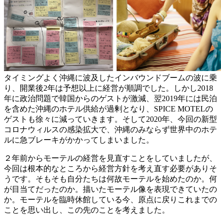
タイミングよく沖縄に波及したインバウンドブームの波に乗
り、開業後2年は予想以上に経営が順調でした。しかし2018
年に政治問題で韓国からのゲストが激減、翌2019年には民泊
を含めた沖縄のホテル供給が過剰となり、SPICE MOTELの
ゲストも徐々に減っていきます。そして2020年、今回の新型
コロナウィルスの感染拡大で、沖縄のみならず世界中のホテ
ルに急ブレーキがかかってしまいました。
２年前からモーテルの経営を見直すことをしていましたが、
今回は根本的なところから経営方針を考え直す必要がありそ
うです。そもそも自分たちは何故モーテルを始めたのか。何
が目当てだったのか。描いたモーテル像を表現できていたの
か。モーテルを臨時休館している今、原点に戻りこれまでの
ことを思い出し、この先のことを考えました。