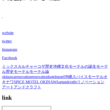
website
twitter
Instagram
Facebook
ミックスカルチャー
コザ歴史
沖縄文化
モーテルの誕生
モーテ
ル歴史
モーテル
モーテル論
okinawa
renovation
renovationhotel
motel
沖縄
スパイスモーテルオ
キナワ
SPICE MOTEL OKINAWA
artandcrafts
リノベーション
アートアンドクラフト
link