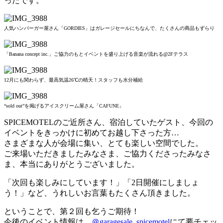
ったです。
人気ハンバーガー屋さん「GORDIES」はガレージセールにちなんで、たくさんの商品もずらり
「Banana concept inc.」ご協力のもとイベントを盛り上げる音楽が流れる@2Fテラス
12月にも関わらず、最高気温26℃の晴天！スタッフも水分補給
“sold out”を掲げるアイスクリーム屋さん「CAFUNE」
SPICEMOTELのご近所さん、宿泊していたゲスト、今回の
イベントをきっかけに初めてお越し下さった方…
さまざまな人が会場に集い、とても楽しい空間でした。
ご来場いただきましたみなさま、ご協力くださったみなさ
ま、本当にありがとうございました。
「次回も楽しみにしています！」「2日開催にしましょ
う！」など、うれしいお言葉もたくさん頂きました。
ということで、第２回も乞うご期待！
今後のイベント情報は、
＠garagesale_spicemotel
にて要チェッ