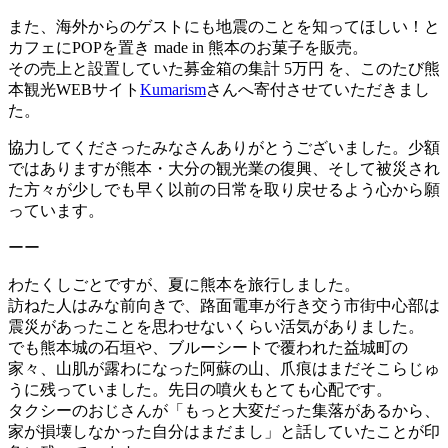
また、海外からのゲストにも地震のことを知ってほしい！と
カフェにPOPを置き made in 熊本のお菓子を販売。
その売上と設置していた募金箱の集計 5万円 を、このたび熊
本観光WEBサイト
Kumarism
さんへ寄付させていただきまし
た。
協力してくださったみなさんありがとうございました。少額
ではありますが
熊本・大分の観光業の復興、そして被災され
た方々が少しでも早く以前の日常を取り戻せるよう
心から願
っています。
ーー
わたくしごとですが、夏に熊本を旅行しました。
訪ねた人はみな前向きで、路面電車が行き交う市街中心部は
震災があったことを思わせないくらい活気がありました。
でも熊本城の石垣や、ブルーシートで覆われた益城町の
家々、山肌が露わになった阿蘇の山、爪痕はまだそこらじゅ
うに残っていました。先日の噴火もとても心配です。
タクシーのおじさんが「もっと大変だった集落があるから、
家が損壊しなかった自分はまだまし」と話していたことが印