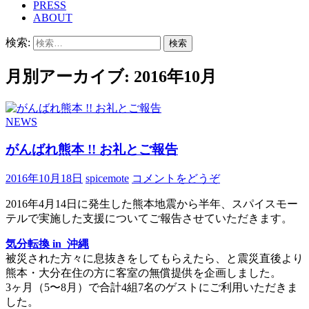
PRESS
ABOUT
検索:
月別アーカイブ: 2016年10月
NEWS
がんばれ熊本 !! お礼とご報告
2016年10月18日
spicemote
コメントをどうぞ
2016年4月14日に発生した熊本地震から半年、スパイスモー
テルで実施した支援についてご報告させていただきます。
気分転換 in 沖縄
被災された方々に息抜きをしてもらえたら、と震災直後より
熊本・大分在住の方に客室の無償提供を企画しました。
3ヶ月（5〜8月）で合計
4組7名のゲストにご利用いただきま
した。