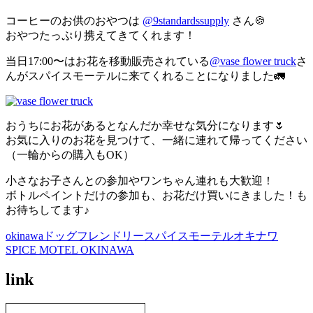
コーヒーのお供のおやつは
@9standardssupply
さん🍪
おやつたっぷり携えてきてくれます！
当日17:00〜はお花を移動販売されている
@vase flower truck
さ
んがスパイスモーテルに来てくれることになりました🚛
おうちにお花があるとなんだか幸せな気分になります🌷
お気に入りのお花を見つけて、一緒に連れて帰ってください
（一輪からの購入もOK）
小さなお子さんとの参加やワンちゃん連れも大歓迎！
ボトルペイントだけの参加も、お花だけ買いにきました！も
お待ちしてます♪
okinawa
ドッグフレンドリー
スパイスモーテルオキナワ
SPICE MOTEL OKINAWA
link