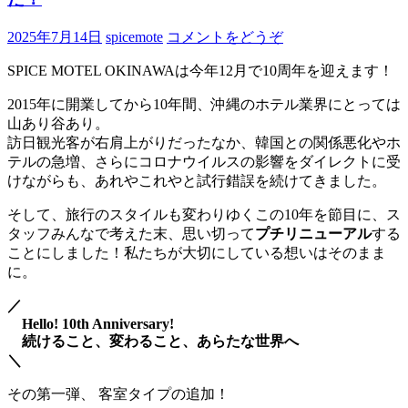
2025年7月14日
spicemote
コメントをどうぞ
SPICE MOTEL OKINAWAは今年12月で10周年を迎えます！
2015年に開業してから10年間、沖縄のホテル業界にとっては
山あり谷あり。
訪日観光客が右肩上がりだったなか、韓国との関係悪化やホ
テルの急増、さらにコロナウイルスの影響をダイレクトに受
けながらも、あれやこれやと試行錯誤を続けてきました。
そして、旅行のスタイルも変わりゆくこの10年を節目に、ス
タッフみんなで考えた末、思い切って
プチリニューアル
する
ことにしました！私たちが大切にしている想いはそのまま
に。
／
Hello! 10th Anniversary!
続けること、変わること、あらたな世界へ
＼
その第一弾、 客室タイプの追加！