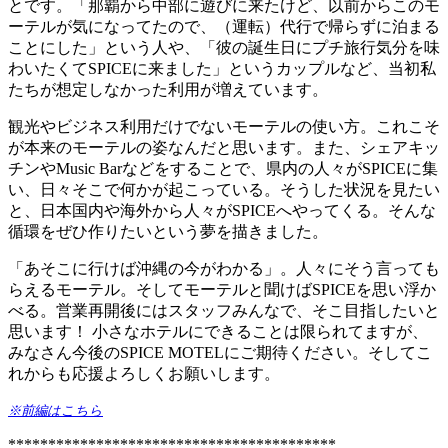
とです。「那覇から中部に遊びに来たけど、以前からこのモ
ーテルが気になってたので、（運転）代行で帰らずに泊まる
ことにした」という人や、「彼の誕生日にプチ旅行気分を味
わいたくてSPICEに来ました」というカップルなど、当初私
たちが想定しなかった利用が増えています。
観光やビジネス利用だけでないモーテルの使い方。これこそ
が本来のモーテルの姿なんだと思います。また、シェアキッ
チンやMusic Barなどをすることで、県内の人々がSPICEに集
い、日々そこで何かが起こっている。そうした状況を見たい
と、日本国内や海外から人々がSPICEへやってくる。そんな
循環をぜひ作りたいという夢を描きました。
「あそこに行けば沖縄の今がわかる」。人々にそう言っても
らえるモーテル。そしてモーテルと聞けばSPICEを思い浮か
べる。営業再開後にはスタッフみんなで、そこ目指したいと
思います！ 小さなホテルにできることは限られてますが、
みなさん今後のSPICE MOTELにご期待ください。そしてこ
れからも応援よろしくお願いします。
※前編はこちら
*****************************************