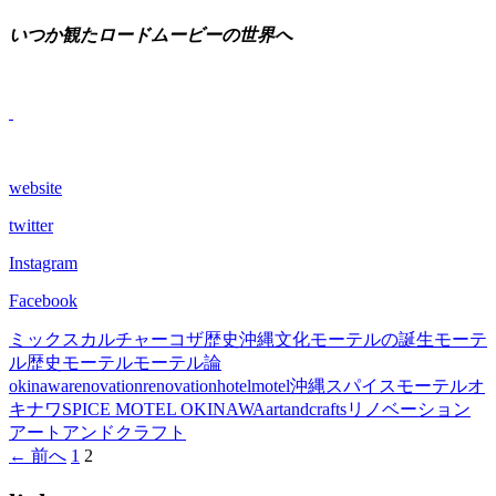
いつか観たロードムービーの世界へ
website
twitter
Instagram
Facebook
ミックスカルチャー
コザ歴史
沖縄文化
モーテルの誕生
モーテ
ル歴史
モーテル
モーテル論
okinawa
renovation
renovationhotel
motel
沖縄
スパイスモーテルオ
キナワ
SPICE MOTEL OKINAWA
artandcrafts
リノベーション
アートアンドクラフト
投
← 前へ
1
2
稿