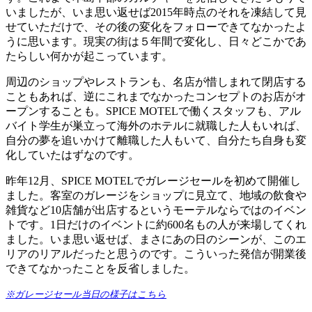
いましたが、いま思い返せば2015年時点のそれを凍結して見
せていただけで、その後の変化をフォローできてなかったよ
うに思います。現実の街は５年間で変化し、日々どこかであ
たらしい何かが起こっています。
周辺のショップやレストランも、名店が惜しまれて閉店する
こともあれば、逆にこれまでなかったコンセプトのお店がオ
ープンすることも。SPICE MOTELで働くスタッフも、アル
バイト学生が巣立って海外のホテルに就職した人もいれば、
自分の夢を追いかけて離職した人もいて、自分たち自身も変
化していたはずなのです。
昨年12月、SPICE MOTELでガレージセールを初めて開催し
ました。客室のガレージをショップに見立て、地域の飲食や
雑貨など10店舗が出店するというモーテルならではのイベン
トです。1日だけのイベントに約600名もの人が来場してくれ
ました。いま思い返せば、まさにあの日のシーンが、このエ
リアのリアルだったと思うのです。こういった発信が開業後
できてなかったことを反省しました。
※ガレージセール当日の様子はこちら