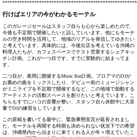
*******************************************************
行けばエリアの今がわかるモーテル
このガレージセールはスタッフ自らも心から楽しめたので、
今後も不定期で開催したいと話していいます。他にもモーテ
ルの空き時間を活用して、地域のリアルを発信してゆきたい
と考えています。具体的には、今後出店を考えている沖縄の
料理人たちが、カフェスペースでテスト営業するシェアキッ
チン計画。これが一つ目です。すでに実験的に始まってま
す。
二つ目が、夜間に開催するMusic Bar計画。プロアマのDJが
お薦めの曲をミックスしたり、デビュー前のミュージシャン
がミニライブを不定期で開催するなど、この地域で胎動する
アーティストの活動スペースを創りたいと考えています。こ
ちらもすでにハコの音響が整い、スタッフ自ら休館中に大音
量でDJの練習をしています。
この原稿を書いてる最中に、緊急事態宣言が延長されまし
た。モーテルを再開する時期も決められない状況下での希望
は、沖縄県内から泊まりに来てくれる人が年々増えていたこ