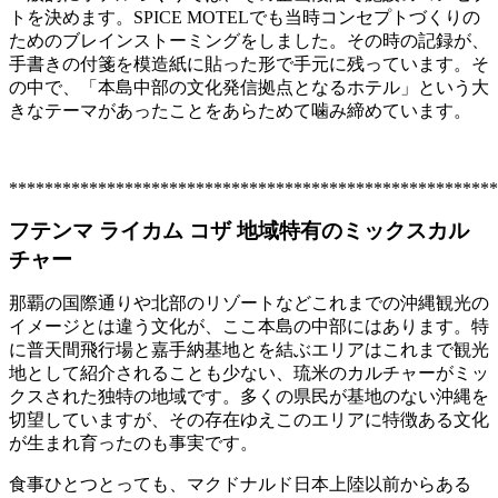
トを決めます。SPICE MOTELでも当時コンセプトづくりの
ためのブレインストーミングをしました。その時の記録が、
手書きの付箋を模造紙に貼った形で手元に残っています。そ
の中で、「本島中部の文化発信拠点となるホテル」という大
きなテーマがあったことをあらためて噛み締めています。
*******************************************************
フテンマ ライカム コザ
地域特有のミックスカル
チャー
那覇の国際通りや北部のリゾートなどこれまでの沖縄観光の
イメージとは違う文化が、ここ本島の中部にはあります。特
に普天間飛行場と嘉手納基地とを結ぶエリアはこれまで観光
地として紹介されることも少ない、琉米のカルチャーがミッ
クスされた独特の地域です。多くの県民が基地のない沖縄を
切望していますが、その存在ゆえこのエリアに特徴ある文化
が生まれ育ったのも事実です。
食事ひとつとっても、マクドナルド日本上陸以前からある