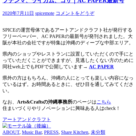
フテンマ、ライカム、コザ｜AC PAPER最新号
2020年7月11日
spicemote
コメントをどうぞ
SPICEの運営母体であるアートアンドクラフト社が発行する
フリーペーパー、AC PAPERの最新号が発刊されました。大
阪が本社の会社ですが特集は沖縄のディープな中部エリア。
県内のショップやレストランに設置していただくので手にと
っていただくことができますが、見逃したくない方のために
同社web上でもPDFで公開しています→
AC PAPER
県外の方はもちろん、沖縄の人にとっても楽しい内容になっ
ているはず。お時間あるときに、ぜひ目を通してみてくださ
い。
なお、
Arts&Craftsの沖縄事務所
のページは
こちら
住まいづくりやリノベーションに興味ある人はcheck！
アートアンドクラフト
ABOUT
,
Music Bar
,
PRESS
,
Share Kitchen
,
未分類