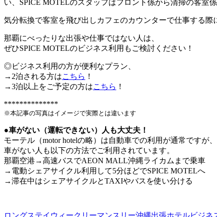
い、SPICE MOTELのスタッフはフロント係から清掃の
気分転換で客室を飛び出しカフェのカウンターで仕事する際
那覇にべったりな出張や仕事ではない人は、
ぜひSPICE MOTELのビジネス利用もご検討ください！
◎ビジネス利用の方が便利なプラン、
→2泊される方は
こちら
！
→3泊以上をご予定の方は
こちら
！
**************
※本記事の写真はイメージで実際とは違います
●車がない（運転できない）人も大丈夫！
モーテル（motor hotelの略）は自動車での利用が通常ですが、
車がない人も以下の方法でご利用されています。
那覇空港→高速バスでAEON MALL沖縄ライカムまで乗車
→電動シェアサイクル利用して5分ほどでSPICE MOTELへ
→滞在中はシェアサイクルとTAXIやバスを使い分ける
ロングステイ
ウィークリー
マンスリー
沖縄出張
ホテル
ビジネ