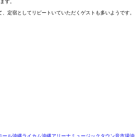
います。
て、定宿としてリピートいていただくゲストも多いようです。
モール沖縄ライカム
沖縄アリーナ
ミュージックタウン音市場
沖