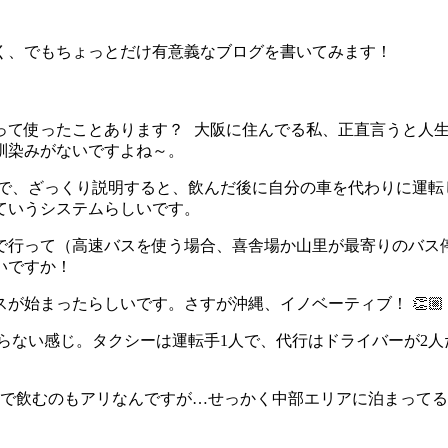
く、でもちょっとだけ有意義なブログを書いてみます！
って使ったことあります？
大阪に住んでる私、正直言うと人
馴染みがないですよね～。
で、ざっくり説明すると、飲んだ後に自分の車を代わりに運転
ていうシステムらしいです。
まで行って（高速バスを使う場合、喜舎場か山里が最寄りのバス
いですか！
ビスが始まったらしいです。さすが沖縄、イノベーティブ！
👏🏼
らない感じ。タクシーは運転手1人で、代行はドライバーが2
バーで飲むのもアリなんですが…せっかく中部エリアに泊まって