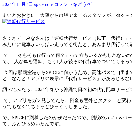
2024年11月7日
spicemote
コメントをどうぞ
まいどおおきに、大阪から出張で来てるスタッフが、ゆる～
さてさて、みなさんは「運転代行サービス（以下、代行）」
みたいに電車がいっぱい走ってる街だと、あんまり代行って
で、「そもそも代行って何？」って方もいるかもしれないの
て、1人が車を運転、もう1人が後ろの代行車でついてくるっ
今回は那覇空港からSPICEに向かうため、高速バスで山里
ど…なんと！アプリの表示に「代行サービス」があるじゃな
調べてみたら、2024年春から沖縄で日本初の代行配車サー
で、アプリをガン見してたら、料金も意外とタクシーと変わ
うでもなくてちょっとびっくりしました。
で、SPICEに到着したのが夜だったので、併設のカフェ&
て、ふとひらめいたんです。