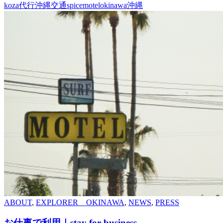
koza
代行
沖縄交通
spicemotel
okinawa
沖縄
ABOUT
,
EXPLORER OKINAWA
,
NEWS
,
PRESS
お仕事で利用｜stay for business