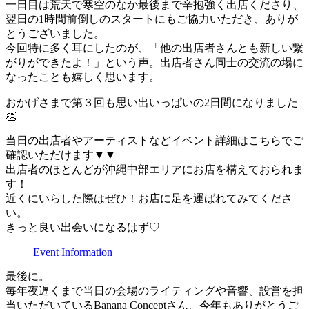
一日目は荒天で寒空のなか最後まで辛抱強く出店くださり、
翌日の1時間前倒しのスタートにもご協力いただき、ありが
とうございました。
今回特に多く耳にしたのが、「他の出店者さんとも新しい繋
がりができたよ！」という声。出店者さん同士の交流の場に
なったことも嬉しく思います。
おかげさまで第３回も思い出いっぱいの2日間になりました
👏
当日の出店者やアーティストなどイベント詳細はこちらでご
確認いただけます▼▼
出店者のほとんどが沖縄中部エリアにお店を構えておられま
す！
近くにいらした際はぜひ！お店に足を運ばれてみてくださ
い。
きっと良い出会いになるはず♡
Event Information
最後に。
毎年夜遅くまで当日の会場のライティングや音響、設営を担
当いただいているBanana Conceptさん、今年もありがとうご