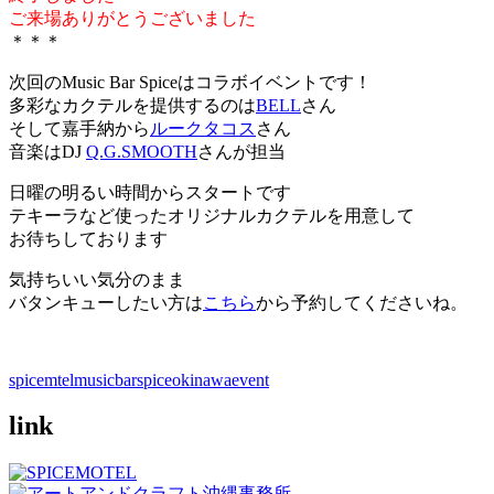
ご来場ありがとうございました
＊＊＊
次回のMusic Bar Spiceはコラボイベントです！
多彩なカクテルを提供するのは
BELL
さん
そして嘉手納から
ルークタコス
さん
音楽はDJ
Q.G.SMOOTH
さんが担当
日曜の明るい時間からスタートです
テキーラなど使ったオリジナルカクテルを用意して
お待ちしております
気持ちいい気分のまま
バタンキューしたい方は
こちら
から予約してくださいね。
spicemtel
musicbarspice
okinawaevent
link