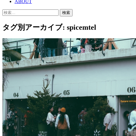
ABOUT
移
検
動
索:
タグ別アーカイブ: spicemtel