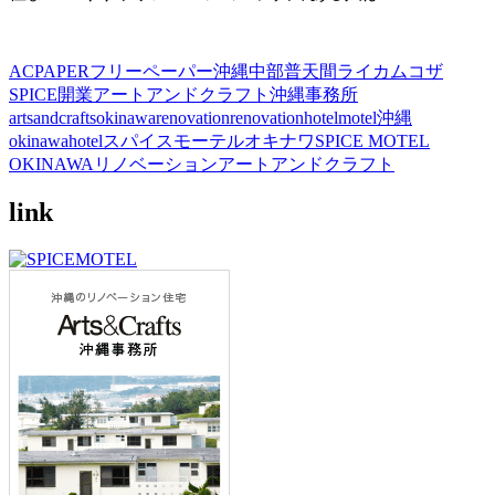
ACPAPER
フリーペーパー
沖縄中部
普天間
ライカム
コザ
SPICE開業
アートアンドクラフト沖縄事務所
artsandcrafts
okinawa
renovation
renovationhotel
motel
沖縄
okinawahotel
スパイスモーテルオキナワ
SPICE MOTEL
OKINAWA
リノベーション
アートアンドクラフト
link