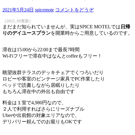
2021年5月24日
spicemote
コメントをどうぞ
（2023_09更新）
まだまだ知られていませんが、実はSPICE MOTELでは
日帰
りのデイユースプラン
を開業時からご用意しているのです。
滞在は15:00から22:00まで最長7時間
Wi-Fiフリーで滞在中はなんとcoffeeもフリー！
眺望抜群テラスのデッキチェアでくつろいだり
ロビーや客室のビンテージ家具でPC作業したり
ベッドで読書しながら居眠りしたり
もちろん滞在中の外出も自由です
料金は１室で4,980円なので、
２人で利用すればさらにリーズナブル
Uberや出前館の対象エリアなので、
デリバリー頼んでのお籠りもOKです