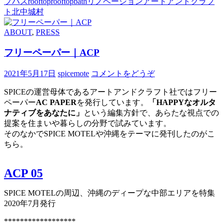
プバス
rooftop
rooftopbath
リノベーション
アートアンドクラフ
ト
北中城村
ABOUT
,
PRESS
フリーペーパー｜ACP
2021年5月17日
spicemote
コメントをどうぞ
SPICEの運営母体であるアートアンドクラフト社ではフリー
ペーパー
AC PAPER
を発行しています。
「HAPPYなオルタ
ナティブをあなたに」
という編集方針で、あらたな視点での
提案を住まいや暮らしの分野で試みています。
そのなかでSPICE MOTELや沖縄をテーマに発刊したのがこ
ちら。
ACP 05
SPICE MOTELの周辺、沖縄のディープな中部エリアを特集
2020年7月発行
******************