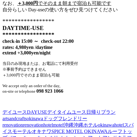
なお、
＋3,000円
でそのまま朝まで宿泊も可能です
自分らしい Day-useの使い方をぜひ見つけてください
*****************
DAYTIME-USE
*****************
check-in 15:00 ～ check-out 22:00
rates: 4,980yen /daytime
extend +3,000yen/night
当日のみ現地または、お電話にて利用受付
※事前予約はできません
＋3,000円でそのまま宿泊も可能
We accept only an order of the day,
098 923 1066
on-site or telephone
デイユース
DAYUSE
デイタイムユース
日帰りプラン
artsandcrafts
okinawa
ドッグフレンドリー
renovation
renovationhotel
motel
沖縄
沖縄ホテル
okinawahotel
スパ
イスモーテルオキナワ
SPICE MOTEL OKINAWA
ルーフトッ