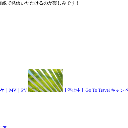
目線で発信いただけるのが楽しみで
す！
ロケ｜MV｜PV
【停止中】Go To Travel キ
エア