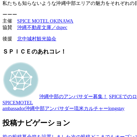
私たちも知らないような沖縄中部エリアの魅力をそれぞれの
ーーー
主催
SPICE MOTEL OKINAWA
協賛
沖縄不動産文庫／dspec
後援
北中城村観光協会
ＳＰＩＣＥのあれコレ！
沖縄中部のアンバサダー募集！
SPICEでの
SPICEMOTEL
ambassador
沖縄中部アンバサダー
琉米カルチャー
longstay
投稿ナビゲーション
前の投稿
募金箱を設置しました
次の投稿
どこまでもオープン