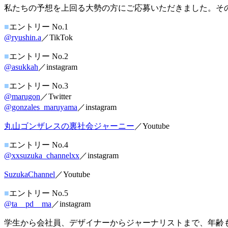
私たちの予想を上回る大勢の方にご応募いただきました。そ
■
エントリー No.1
@ryushin.a
／TikTok
■
エントリー No.2
@asukkah
／instagram
■
エントリー No.3
@marugon
／Twitter
@gonzales_maruyama
／instagram
丸山ゴンザレスの裏社会ジャーニー
／Youtube
■
エントリー No.4
@xxsuzuka_channelxx
／instagram
SuzukaChannel
／Youtube
■
エントリー No.5
@ta__pd__ma
／instagram
学生から会社員、デザイナーからジャーナリストまで、年齢