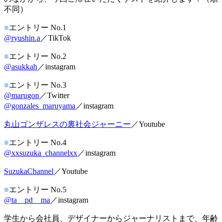
不同）
■
エントリー No.1
@ryushin.a
／TikTok
■
エントリー No.2
@asukkah
／instagram
■
エントリー No.3
@marugon
／Twitter
@gonzales_maruyama
／instagram
丸山ゴンザレスの裏社会ジャーニー
／Youtube
■
エントリー No.4
@xxsuzuka_channelxx
／instagram
SuzukaChannel
／Youtube
■
エントリー No.5
@ta__pd__ma
／instagram
学生から会社員、デザイナーからジャーナリストまで、年齢