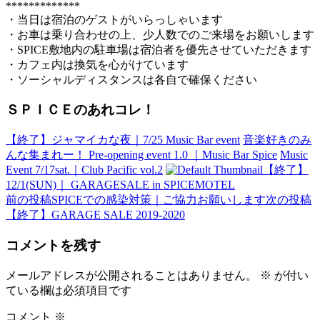
*************
・当日は宿泊のゲストがいらっしゃいます
・お車は乗り合わせの上、少人数でのご来場をお願いします
・SPICE敷地内の駐車場は宿泊者を優先させていただきます
・カフェ内は換気を心がけています
・ソーシャルディスタンスは各自で確保ください
ＳＰＩＣＥのあれコレ！
【終了】ジャマイカな夜｜7/25 Music Bar event
音楽好きのみ
んな集まれー！ Pre-opening event 1.0 ｜Music Bar Spice
Music
Event 7/17sat.｜Club Pacific vol.2
【終了】
12/1(SUN)｜ GARAGESALE in SPICEMOTEL
前の投稿
SPICEでの感染対策｜ご協力お願いします
次の投稿
投
【終了】GARAGE SALE 2019-2020
稿
コメントを残す
ナ
ビ
メールアドレスが公開されることはありません。
※
が付い
ている欄は必須項目です
ゲ
ー
コメント
※