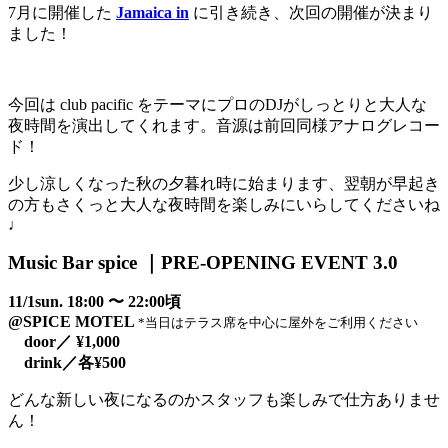
7月に開催した
Jamaica in
に引き続き、次回の開催が決まり
ました！
今回は club pacific をテーマにプロのDJがしっとりと大人な
夜時間を演出してくれます。音源は前回同様アナログレコー
ド！
少し涼しくなった秋の夕暮れ時に始まります、翌朝が早起き
の方もさくっと大人な夜時間を楽しみにいらしてくださいね
♩
Music Bar spice ｜PRE-OPENING EVENT 3.0
11/1sun.
18:00 〜 22:00頃
@SPICE MOTEL
*当日はテラス席を中心に屋外をご利用ください
door／ ¥1,000
drink／各¥500
どんな新しい夜になるのかスタッフも楽しみで仕方ありませ
ん！