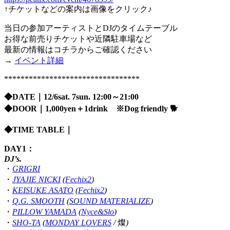
↑チケットなどの案内は画像をクリック♪
当日の参加アーティストとDJのタイムテーブル
お得な前売りチケットや近隣駐車場など
最新の情報はコチラからご確認ください
→
イベント詳細
*********************************
◆
DATE
｜
12/6sat. 7sun. 12:00
～
21:00
◆DOOR｜1,000yen＋1drink ※Dog friendly 🐕
◆
TIME TABLE
｜
DAY1
：
DJ’s.
・
GRIGRI
・
JYAJIE NICKI
(
Fechix2
)
・
KEISUKE ASATO
(
Fechix2
)
・
Q.G. SMOOTH
(
SOUND MATERIALIZE
)
・
PILLOW YAMADA
(
Nyce&Slo
)
・
SHO-TA
(
MONDAY LOVERS
/
燦
)