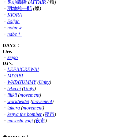
・
鬼頭義隆
(
AFFAIR
/
燦
)
・
羽地雄一郎
(
燦
)
・
KIORA
・
Soljah
・
nobrew
・
nabe
＊
DAY2
：
Live.
・
keigo
DJ’s.
・
LEF!!!CREW!!!
・
MIYABI
・
WATAYUMMY
(
Unity
)
・
tvkxchi
(
Unity
)
・
liiikii
(
movement
)
・
worldwide!
(
movement
)
・
takara
(
movement
)
・
kenya the bomber
(
夜市
)
・
masashi yogi
(
夜市
)