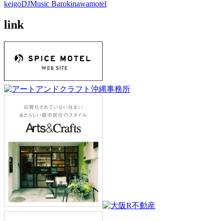
keigo
DJ
Music Bar
okinawa
motel
link