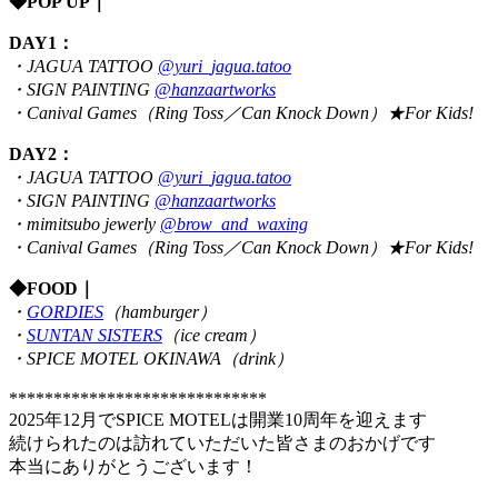
◆POP UP｜
DAY1：
・JAGUA TATTOO
@yuri_jagua.tatoo
・SIGN PAINTING
@hanzaartworks
・Canival Games（Ring Toss／Can Knock Down）★For Kids!
DAY2：
・JAGUA TATTOO
@yuri_jagua.tatoo
・SIGN PAINTING
@hanzaartworks
・mimitsubo jewerly
@brow_and_waxing
・Canival Games（Ring Toss／Can Knock Down）★For Kids!
◆FOOD｜
・
GORDIES
（hamburger）
・
SUNTAN SISTERS
（ice cream）
・SPICE MOTEL OKINAWA（drink）
*****************************
2025年12月でSPICE MOTELは開業10周年を迎えます
続けられたのは訪れていただいた皆さまのおかげです
本当にありがとうございます！