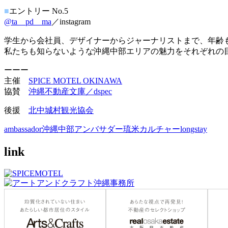
■
エントリー No.5
@ta__pd__ma
／instagram
学生から会社員、デザイナーからジャーナリストまで、年齢
私たちも知らないような沖縄中部エリアの魅力をそれぞれの
ーーー
主催
SPICE MOTEL OKINAWA
協賛
沖縄不動産文庫／dspec
後援
北中城村観光協会
ambassador
沖縄中部アンバサダー
琉米カルチャー
longstay
link