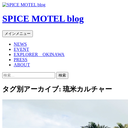
SPICE MOTEL blog
検
コ
メインメニュー
索
ン
NEWS
テ
EVENT
ン
EXPLORER OKINAWA
ツ
PRESS
へ
ABOUT
移
検
動
索:
タグ別アーカイブ: 琉米カルチャー