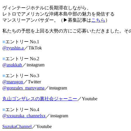
ヴィンテージホテルに長期滞在しながら、
レトロでアメリカンな沖縄本島中部の魅力を発信する
マンスリーアンバサダー。（▶︎募集記事は
こちら
）
私たちの予想を上回る大勢の方にご応募いただきました。そ
■
エントリー No.1
@ryushin.a
／TikTok
■
エントリー No.2
@asukkah
／instagram
■
エントリー No.3
@marugon
／Twitter
@gonzales_maruyama
／instagram
丸山ゴンザレスの裏社会ジャーニー
／Youtube
■
エントリー No.4
@xxsuzuka_channelxx
／instagram
SuzukaChannel
／Youtube