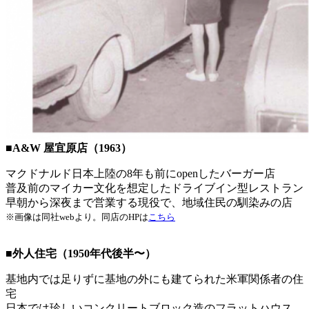
■A&W 屋宜原店（1963）
マクドナルド日本上陸の8年も前にopenしたバーガー店
普及前のマイカー文化を想定したドライブイン型レストラン
早朝から深夜まで営業する現役で、地域住民の馴染みの店
※画像は同社webより。同店のHPは
こちら
■外人住宅（1950年代後半〜）
基地内では足りずに基地の外にも建てられた米軍関係者の住
宅
日本では珍しいコンクリートブロック造のフラットハウス