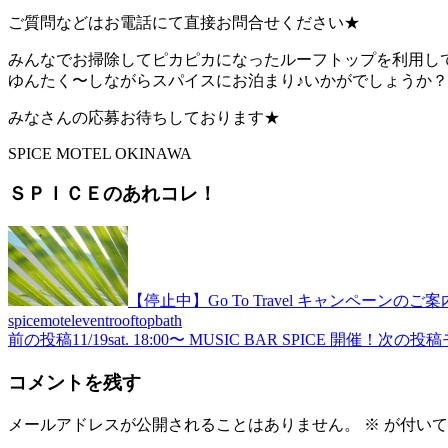
ご質問などはお電話にて直接お問合せください★
みんなでお掃除してピカピカになったルーフトップを利用し
ゆんたく〜しながらスパイスにお泊まり♪いかがでしょうか？
みなさんの応募お待ちしております★
SPICE MOTEL OKINAWA
ＳＰＩＣＥのあれコレ！
【停止中】Go To Travel キャンペーンのご案
spicemotel
event
rooftopbath
前の投稿
11/19sat. 18:00〜 MUSIC BAR SPICE 開催！
次の投稿
投
稿
コメントを残す
ナ
メールアドレスが公開されることはありません。
※
が付いて
ビ