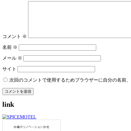
ゲ
ー
シ
ョ
コメント
※
ン
名前
※
メール
※
サイト
次回のコメントで使用するためブラウザーに自分の名前、
link