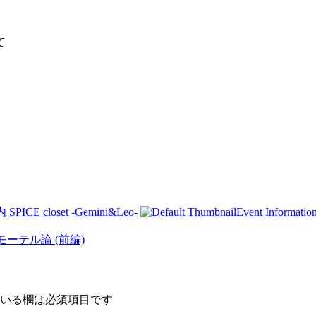
て
内
SPICE closet -Gemini&Leo-
Event Informatio
モーテル論 (前編)
いる欄は必須項目です