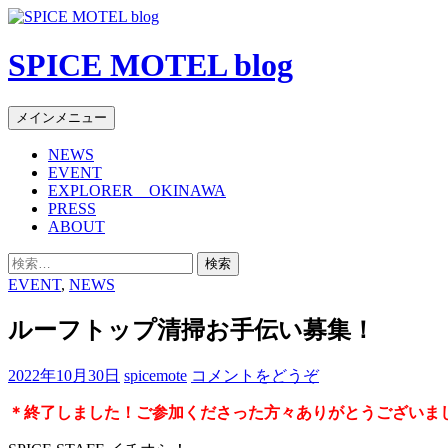
SPICE MOTEL blog
検
コ
メインメニュー
索
ン
NEWS
テ
EVENT
ン
EXPLORER OKINAWA
ツ
PRESS
へ
ABOUT
移
検
動
索:
EVENT
,
NEWS
ルーフトップ清掃お手伝い募集！
2022年10月30日
spicemote
コメントをどうぞ
＊終了しました！ご参加くださった方々ありがとうございま