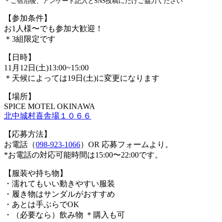
＊ご宿泊後、アンケート記入とSNS投稿にだけご協力ください
【参加条件】
お1人様〜でも参加大歓迎！
＊3組限定です
【日時】
11月12日(土)13:00~15:00
＊天候によっては19日(土)に変更になります
【場所】
SPICE MOTEL OKINAWA
北中城村喜舎場１０６６
【応募方法】
お電話（
098-923-1066
）OR 応募フォームより。
*お電話の対応可能時間は15:00〜22:00です。
【服装や持ち物】
・濡れてもいい動きやすい服装
・履き物はサンダルがおすすめ
・あとは手ぶらでOK
・（必要なら）飲み物 ＊購入も可