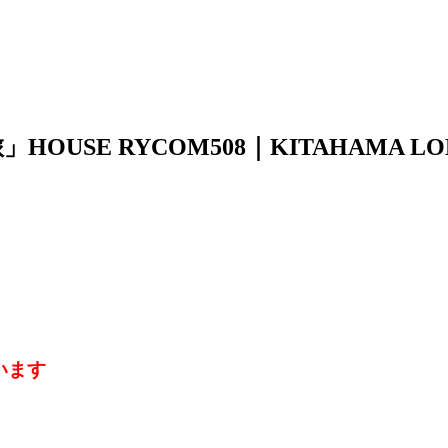
USE RYCOM508｜KITAHAMA L
います