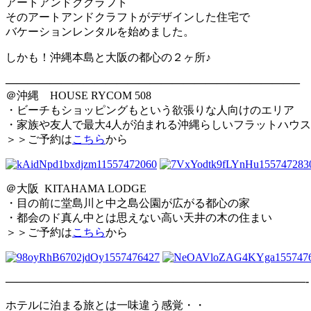
アートアンドククラフト
そのアートアンドクラフトがデザインした住宅で
バケーションレン
タルを始めました。
しかも！沖縄本島と大阪の都心の２ヶ所♪
——————————————————————————–
＠沖縄 HOUSE RYCOM 508
・ビーチもショッピングもという欲張りな人向けのエリア
・家族や友人で最大4人が泊まれる沖縄らしいフラットハウス
＞＞ご予約は
こちら
から
＠大阪 KITAHAMA LODGE
・目の前に堂島川と中之島公園が広がる都心の家
・都会のド真ん中とは思えない高い天井の木の住まい
＞＞ご予約は
こちら
から
———————————————————————————-
ホテルに泊まる旅とは一味違う感覚・・