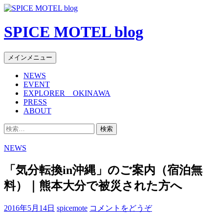
SPICE MOTEL blog
検
コ
メインメニュー
索
ン
NEWS
テ
EVENT
ン
EXPLORER OKINAWA
ツ
PRESS
へ
ABOUT
移
検
動
索:
NEWS
「気分転換in沖縄」のご案内（宿泊無
料）｜熊本大分で被災された方へ
2016年5月14日
spicemote
コメントをどうぞ