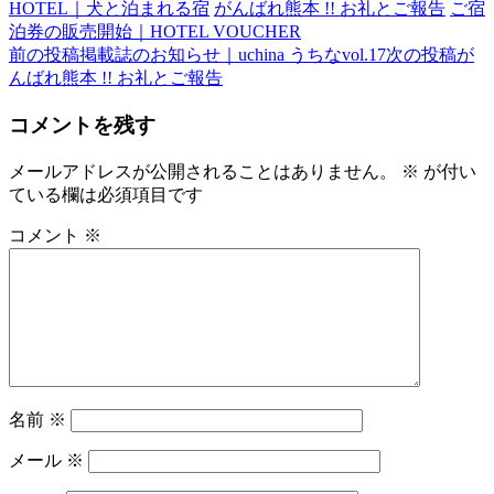
HOTEL｜犬と泊まれる宿
がんばれ熊本 !! お礼とご報告
ご宿
泊券の販売開始｜HOTEL VOUCHER
前の投稿
掲載誌のお知らせ｜uchina うちなvol.17
次の投稿
が
投
んばれ熊本 !! お礼とご報告
稿
コメントを残す
ナ
ビ
メールアドレスが公開されることはありません。
※
が付い
ている欄は必須項目です
ゲ
ー
コメント
※
シ
ョ
ン
名前
※
メール
※