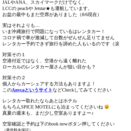
JALやANA、スカイマークだけでなく、
LCCの peachや Jetstar★も運航しています。
お盆の最中もまだ空席がありました（8/6現在）
実はそれよりも…
いま沖縄旅行で問題になっているはレンタカー！
コロナ禍で車が激減して台数がぜんぜん足りてません
レンタカー予約できず旅行を諦めた人もいるのです（涙
対策その１
空港付近ではなく、空港から遠く離れた
ローカルのレンタカー屋さんが狙い目かも？
対策その２
個人からカーシェアする方法もありますよ！
この
Anycaというサイト
などCheckしてみてください
レンタカー取れたならあとはホテル
もちろんSPICE MOTELにも泊まってくださいね
真夏の週末も、まだ少し空室ありますよー♪
空室確認と予約は下のbook nowボタン押してください
（最低料金保証）